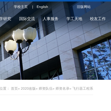
学校主页
English
旧版网站
学研究
国际交流
人事服务
学工天地
校友工作
位置：
首页
»
2020改版
»
师资队伍
»
师资名录
» 飞行器工程系