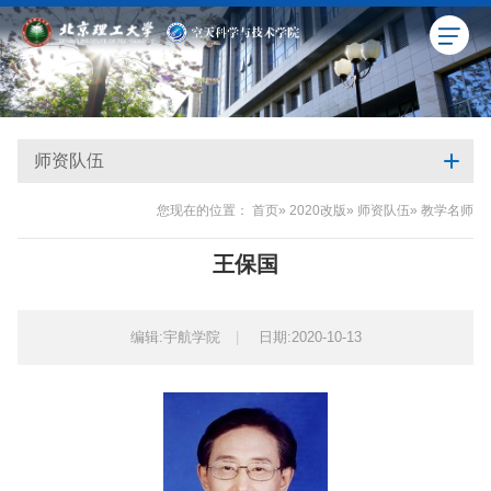
师资队伍
您现在的位置：
首页
»
2020改版
»
师资队伍
» 教学名师
王保国
编辑:宇航学院
|
日期:2020-10-13