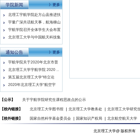
学院新闻
》更多
北理工宇航学院赴方山县推进扶
贫工...
宇量广深共话航天事，航海梯山
同做...
宇航学院召开全体学生大会布置
返校...
北京理工大学与中国航天科技集
团有...
通知公告
》更多
宇航学院关于2020年北京市普
通...
北京理工大学宇航学院 2020 ...
第五届北京理工大学“特立论
坛”─...
2020年北京理工大学“航空宇
航...
【公示】
关于宇航学院研究生课程思政点的公示
【校内链接】
北京理工大学图书馆
|
北京理工大学教务处
|
北京理工大学研究
【校外链接】
国家自然科学基金委员会
|
国家知识产权局
|
北京航空航天大学
北京理工大学@ 版权所有 