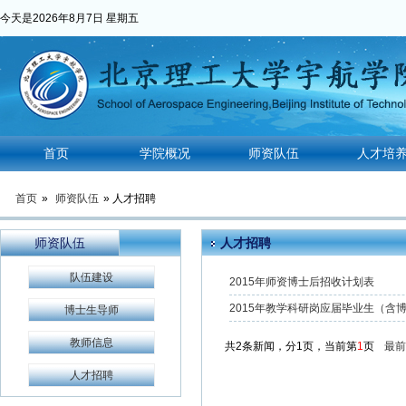
今天是
2026年8月7日 星期五
首页
学院概况
师资队伍
人才培
首页
»
师资队伍
» 人才招聘
师资队伍
人才招聘
队伍建设
2015年师资博士后招收计划表
2015年教学科研岗应届毕业生（含
博士生导师
教师信息
共2条新闻，分1页，当前第
1
页
最前
人才招聘