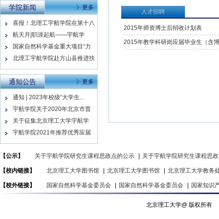
学院新闻
》更多
人才招聘
喜报！北理工宇航学院在第十八
2015年师资博士后招收计划表
届“...
航天月|职涯起航——宇航学
2015年教学科研岗应届毕业生（含
院“选...
国家自然科学基金重大项目“力
学超...
北理工宇航学院赴方山县推进扶
贫工...
通知公告
》更多
通知 | 2023年校级“大学生...
宇航学院关于2020年北京市普
通...
关于征集北京理工大学宇航学
院“十...
宇航学院2021年推荐优秀应届
本...
【公示】
关于宇航学院研究生课程思政点的公示
|
关于宇航学院研究生课程思政
【校内链接】
北京理工大学图书馆
|
北京理工大学图书馆
|
北京理工大学教务
【校外链接】
国家自然科学基金委员会
|
国家自然科学基金委员会
|
国家知识
北京理工大学@ 版权所有 