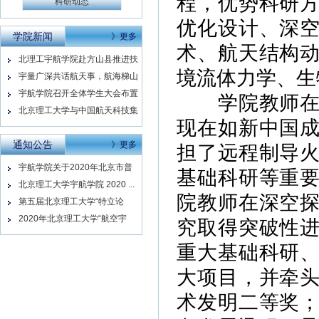
程，优势科研
科研动态
优化设计、深
学院新闻
》更多
术、航天结构
北理工宇航学院赴方山县推进扶
境流体力学、生
贫工...
宇量广深共话航天事，航海梯山
同做...
宇航学院召开全体学生大会布置
学院教师在制
返校...
北京理工大学与中国航天科技集
现在如新中国成
团有...
通知公告
》更多
担了远程制导
宇航学院关于2020年北京市普
基础科研等重
通...
北京理工大学宇航学院 2020 ...
院教师在深空
第五届北京理工大学“特立论
坛”─...
2020年北京理工大学“航空宇
究取得突破性
航...
重大基础科研
大项目，并牵
术发明二等奖