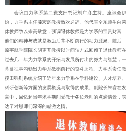
会议由力学系第二党支部书记刘广彦主持。座谈会伊
始，力学系主任滕宏辉教授致欢迎辞。他代表全系师生向荣
休教师致以崇高敬意，强调退休教师是力学系的宝贵财富，
他们的精神与成就是激励后辈不断前行的动力源泉。随后，
原宇航学院院长胡更开教授以时间轴方式回顾了退休教师在
过去几十年为力学系的开拓与发展所付出的努力与智慧，一
幕幕往事勾勒出力学系砥砺前行的奋斗历程。力学系责任教
授田强则系统介绍了近年来力学系在学科建设、人才培养、
科研创新等方面的发展概况与取得的成果。副院长朱睿在发
言中，回忆起当年求学期间受教于各位老师的点滴情景，表
达了对恩师们深深的感激之情。