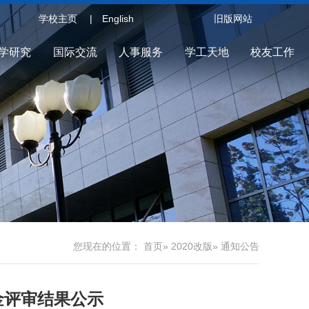
学校主页
English
旧版网站
学研究
国际交流
人事服务
学工天地
校友工作
您现在的位置：
首页
»
2020改版
» 通知公告
金评审结果公示