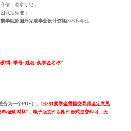
实守信，遵章守纪；
贫困认定标准；
宇航学院赴国外完成毕业设计资格
的本科学生。
硕/
博+
学号+
姓名+
奖学金名称”
整合为一个PDF
）。
16781
奖学金需提交导师鉴定意见
单/
证明材料”，
电子版文件以附件形式提交即可，无