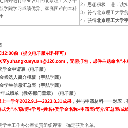
赴国外进行毕业设计的北京理工大学宇
2）思想积极上进，诚
航学院学习成绩优异、家庭困难的本科
3）符合北京理工大学
生
4）获得
北京理工大学
请
日12:00
前（提交电子版材料即可）
uhangxueyuan@126.com
，无需打包，邮件主题命名“本/
×奖学金申请表（电子版）
金候选人简介模板（宇航学院）
金学生信息汇总表（宇航学院）
学年成绩单（教务部门盖章）（电子版）
上一学年2022.9.1
—2023.8.31
成果
，并与申请材料一一对应，
式为“本/
硕/
博+
学号+
姓名+
奖学金名称+
申请表/
简介/
汇总表/
成绩
院学生工作办公室负责组织评审，确定获奖名单。