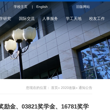
学校主页
English
旧版网站
学研究
国际交流
人事服务
学工天地
校友工作
您现在的位置：
首页
»
2020改版
» 通知公告
励金、03821奖学金、16781奖学