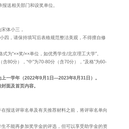
单报送相关部门和设奖单位。
为宋体小三，
体小四，请保持填写后表格规范整洁美观，不得擅自修
格式为“××奖/××单位，如优秀学生/北京理工大学”。
（含80分），“中”为70-80分（含70分），“及格”为60-
一学年（2022
年9
月1
日—2023
年8
月31
日）。
表封面及首页内容。
并在报送评审名单及有关推荐材料之前，将评审名单向
学生不能再参加奖学金的评选，但可以享受助学金的资