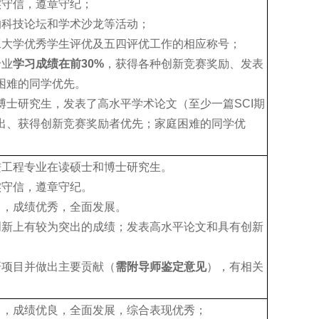
实守信，遵章守纪；
的科技论坛和学术沙龙等活动；
工大学优秀学生评优及五四评优工作的相应称号；
专业
学习成绩在前
30%
，获得各种创新竞赛奖励、发表
困难的同学优先。
博士研究生，发表了高水平学术论文（至少一篇SCI期
出、获得创新竞赛奖励者优先；家庭困难的同学优
进工程专业在读硕士和博士研究生。
实守信，遵章守纪。
力，成绩优秀，全面发展。
创新上有较为突出的成绩；发表高水平论文和具有创新
研项目并做出主要贡献（
需附导师鉴定意见
），有相关
力，成绩优良，全面发展，综合表现优秀；