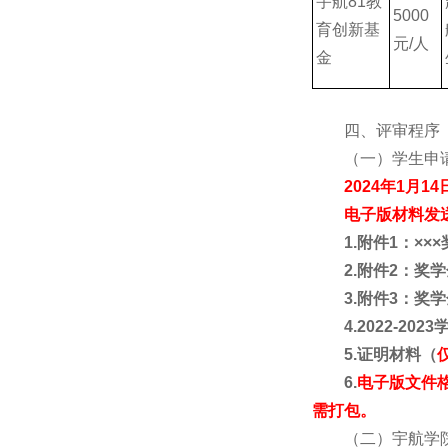
宇航81教
5000
育创新基
元/人
金
四、评审程序
（一）学生申
2024
年1
月14
电子版材料发送至y
1.
附件1
：××
2.
附件2
：奖学
3.
附件3
：奖学
4.2022-2023
5.
证明材料（
仅
6.
电子版文件格
需打包。
（二）宇航学