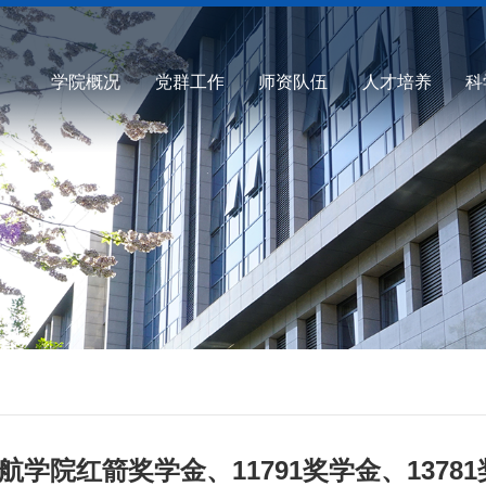
学院概况
党群工作
师资队伍
人才培养
科
学院红箭奖学金、11791奖学金、13781奖