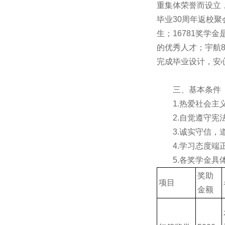
重集体荣誉而设立，
毕业30周年返校
生；16781奖学
的优秀人才；宇航
完成毕业设计，安
三、基本条件
1.热爱社会
2.自觉遵守
3.诚实守信，
4.学习态度
5.各奖学金具
奖助
项目
金额