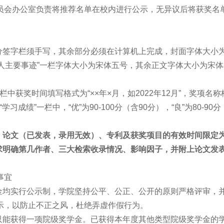
员会办公室负责将推荐名单在校内进行公示，无异议后将获奖名
部分签字栏须手写，其余部分必须在计算机上完成，封面字体大小
申请人主要事迹”一栏字体大小为宋体五号，其余正文字体大小为宋
”一栏中获奖时间填写格式为“××年×月，如2022年12月”，奖项名称
或“学习成绩”一栏中，“优”为90-100分（含90分），“良”为80-90分
、论文（已发表，录用无效）、专利及获奖项目的有效时间限定为上
求明确第几作者、三大检索收录情况、影响因子，并附上论文发
事宜
学金均实行公示制，学院坚持公平、公正、公开的原则严格评审，
示，以防止不正之风，杜绝弄虚作假行为。
年只能获得一项院级奖学金。已获得本年度其他类型院级奖学金的