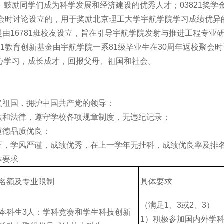
鼓励同学们成为科学发展和经济建设的优秀人才；03821奖学金是
聚会时讨论设立的，用于奖励北京理工大学宇航学院学习成绩优异
金是由16781班校友设立，旨在引导宇航学院发射与推进工程专
81教育创新基金由宇航学院一系81级毕业生在30周年返校聚会
心学习，成长成才，回报父母、祖国和社会。
主义祖国，拥护中国共产党的领导；
宪法和法律，遵守学校各项规章制度，无违纪记录；
道德品质优良；
端正，学风严谨，成绩优秀，在上一学年无挂科，成绩优良率及排
体要求
名额及专业限制
具体要求
（满足1、3或2、3）
本科生3人：学科竞赛和学生科技创新
1）积极参加国内外学